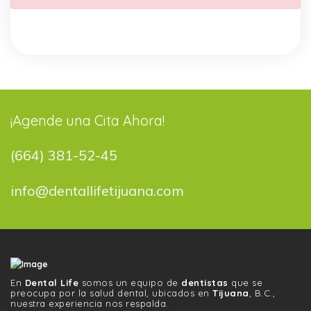
¡Agende una Cita Ahora!
(664) 381-52-45
info@dentallifetijuana.com
En
Dental Life
somos un equipo de
dentistas
que se
preocupa por la salud dental, ubicados en
Tijuana
, B.C.,
nuestra experiencia nos respalda.