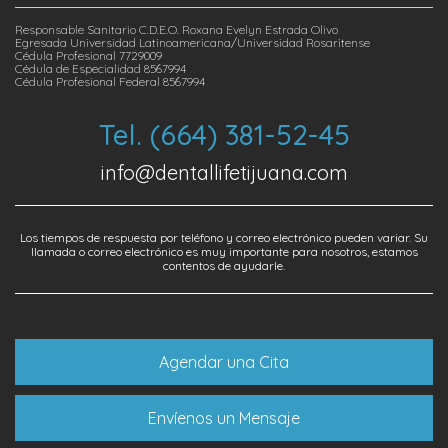
Responsable Sanitario C.D.E.O. Roxana Evelyn Estrada Olivo
Egresada Universidad Latinoamericana/Universidad Rosaritense
Cédula Profesional 7729009
Cédula de Especialidad 8567994
Cédula Profesional Federal 8567994
Tel. (664) 381-52-45
info@dentallifetijuana.com
Los tiempos de respuesta por teléfono y correo electrónico pueden variar. Su
llamada o correo electrónico es muy importante para nosotros, estamos
contentos de ayudarle.
Agendar una Cita
Envíenos un Mensaje