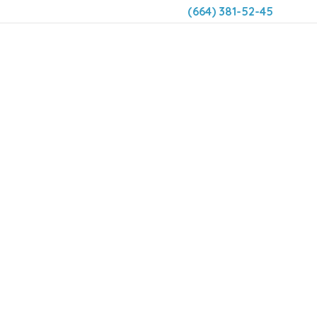
(664) 381-52-45
DENTAL LIFE ORTODONCIA