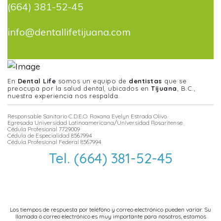
(664) 381-52-45
info@dentallifetijuana.com
En
Dental Life
somos un equipo de
dentistas
que se
preocupa por la salud dental, ubicados en
Tijuana
, B.C.,
nuestra experiencia nos respalda.
Responsable Sanitario C.D.E.O. Roxana Evelyn Estrada Olivo
Egresada Universidad Latinoamericana/Universidad Rosaritense
Cédula Profesional 7729009
Cédula de Especialidad 8567994
Cédula Profesional Federal 8567994
Tel. (664) 381-52-45
info@dentallifetijuana.com
Los tiempos de respuesta por teléfono y correo electrónico pueden variar. Su
llamada o correo electrónico es muy importante para nosotros, estamos