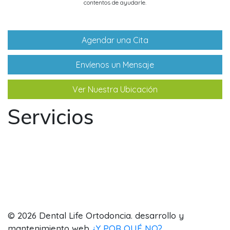
contentos de ayudarle.
Agendar una Cita
Envíenos un Mensaje
Ver Nuestra Ubicación
Servicios
Odontología
Ortodoncia
Odontopediatría
Laboratorio
© 2026 Dental Life Ortodoncia. desarrollo y
mantenimiento web
¿Y POR QUÉ NO?
.