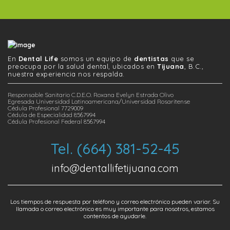
En
Dental Life
somos un equipo de
dentistas
que se
preocupa por la salud dental, ubicados en
Tijuana
, B.C.,
nuestra experiencia nos respalda.
Responsable Sanitario C.D.E.O. Roxana Evelyn Estrada Olivo
Egresada Universidad Latinoamericana/Universidad Rosaritense
Cédula Profesional 7729009
Cédula de Especialidad 8567994
Cédula Profesional Federal 8567994
Tel. (664) 381-52-45
info@dentallifetijuana.com
Los tiempos de respuesta por teléfono y correo electrónico pueden variar. Su
llamada o correo electrónico es muy importante para nosotros, estamos
contentos de ayudarle.