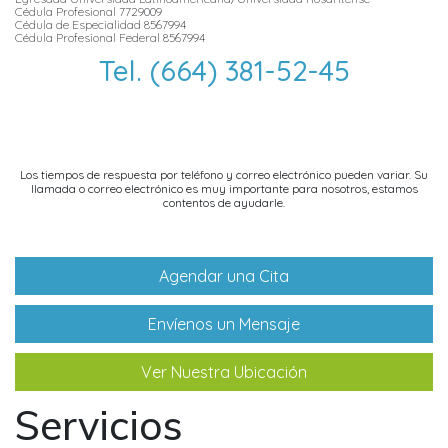
Cédula Profesional 7729009
Cédula de Especialidad 8567994
Cédula Profesional Federal 8567994
Tel. (664) 381-52-45
info@dentallifetijuana.com
Los tiempos de respuesta por teléfono y correo electrónico pueden variar. Su
llamada o correo electrónico es muy importante para nosotros, estamos
contentos de ayudarle.
Agendar una Cita
Envíenos un Mensaje
Ver Nuestra Ubicación
Servicios