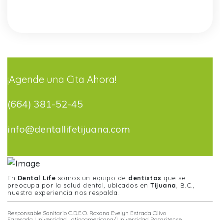
¡Agende una Cita Ahora!
(664) 381-52-45
info@dentallifetijuana.com
En
Dental Life
somos un equipo de
dentistas
que se
preocupa por la salud dental, ubicados en
Tijuana
, B.C.,
nuestra experiencia nos respalda.
Responsable Sanitario C.D.E.O. Roxana Evelyn Estrada Olivo
Egresada Universidad Latinoamericana/Universidad Rosaritense