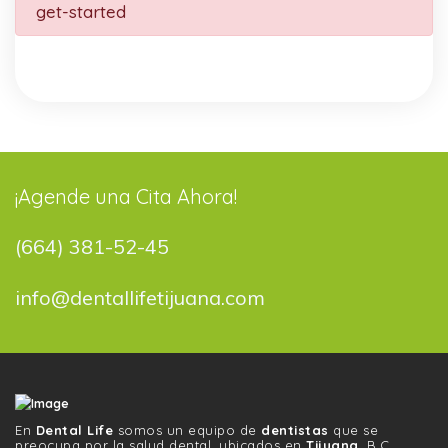
get-started
¡Agende una Cita Ahora!
(664) 381-52-45
info@dentallifetijuana.com
En
Dental Life
somos un equipo de
dentistas
que se
preocupa por la salud dental, ubicados en
Tijuana
, B.C.,