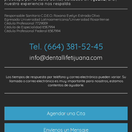
nuestra experiencia nos respalda.
Responsable Sanitario C.D.E.O. Roxana Evelyn Estrada Olivo
Egresada Universidad Latinoamericana/Universidad Rosaritense
Cédula Profesional 7729009
Cédula de Especialidad 8567994
Cédula Profesional Federal 8567994
Tel. (664) 381-52-45
info@dentallifetijuana.com
Los tiempos de respuesta por teléfono y correo electrónico pueden variar. Su
llamada o correo electrónico es muy importante para nosotros, estamos
contentos de ayudarle.
Agendar una Cita
Envíenos un Mensaje