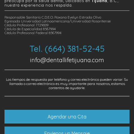
preocupa por la salud dental, ubicados en
Tijuana
, B.C.,
nuestra experiencia nos respalda.
Responsable Sanitario C.D.E.O. Roxana Evelyn Estrada Olivo
Egresada Universidad Latinoamericana/Universidad Rosaritense
Cédula Profesional 7729009
Cédula de Especialidad 8567994
Cédula Profesional Federal 8567994
Tel. (664) 381-52-45
info@dentallifetijuana.com
Los tiempos de respuesta por teléfono y correo electrónico pueden variar. Su
llamada o correo electrónico es muy importante para nosotros, estamos
contentos de ayudarle.
Agendar una Cita
Envíenos un Mensaje