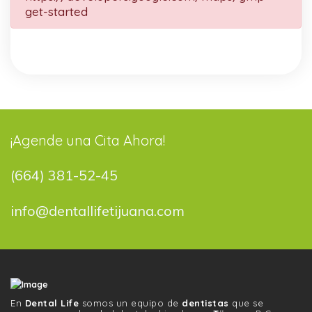
get-started
¡Agende una Cita Ahora!
(664) 381-52-45
info@dentallifetijuana.com
En
Dental Life
somos un equipo de
dentistas
que se