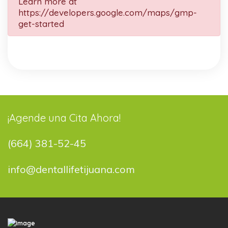
Learn more at
https://developers.google.com/maps/gmp-
get-started
¡Agende una Cita Ahora!
(664) 381-52-45
info@dentallifetijuana.com