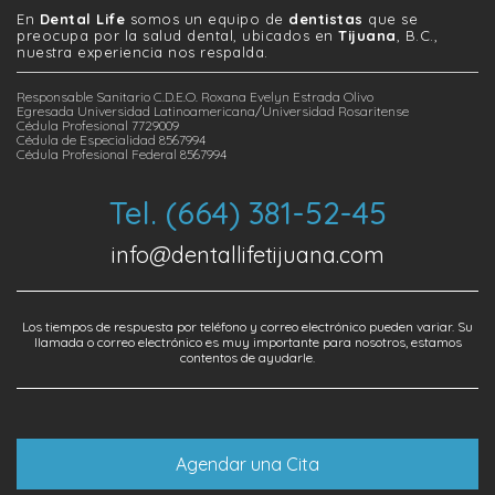
En
Dental Life
somos un equipo de
dentistas
que se
preocupa por la salud dental, ubicados en
Tijuana
, B.C.,
nuestra experiencia nos respalda.
Responsable Sanitario C.D.E.O. Roxana Evelyn Estrada Olivo
Egresada Universidad Latinoamericana/Universidad Rosaritense
Cédula Profesional 7729009
Cédula de Especialidad 8567994
Cédula Profesional Federal 8567994
Tel. (664) 381-52-45
info@dentallifetijuana.com
Los tiempos de respuesta por teléfono y correo electrónico pueden variar. Su
llamada o correo electrónico es muy importante para nosotros, estamos
contentos de ayudarle.
Agendar una Cita