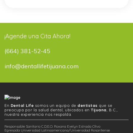
¡Agende una Cita Ahora!
(664) 381-52-45
info@dentallifetijuana.com
En
Dental Life
somos un equipo de
dentistas
que se
preocupa por la salud dental, ubicados en
Tijuana
, B.C.,
nuestra experiencia nos respalda.
Responsable Sanitario C.D.E.O. Roxana Evelyn Estrada Olivo
Egresada Universidad Latinoamericana/Universidad Rosaritense