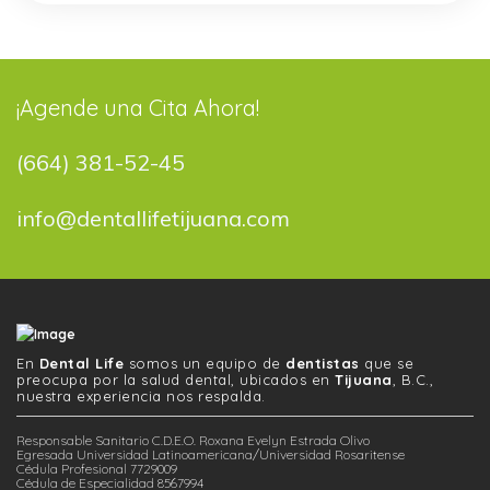
¡Agende una Cita Ahora!
(664) 381-52-45
info@dentallifetijuana.com
En
Dental Life
somos un equipo de
dentistas
que se
preocupa por la salud dental, ubicados en
Tijuana
, B.C.,
nuestra experiencia nos respalda.
Responsable Sanitario C.D.E.O. Roxana Evelyn Estrada Olivo
Egresada Universidad Latinoamericana/Universidad Rosaritense
Cédula Profesional 7729009
Cédula de Especialidad 8567994