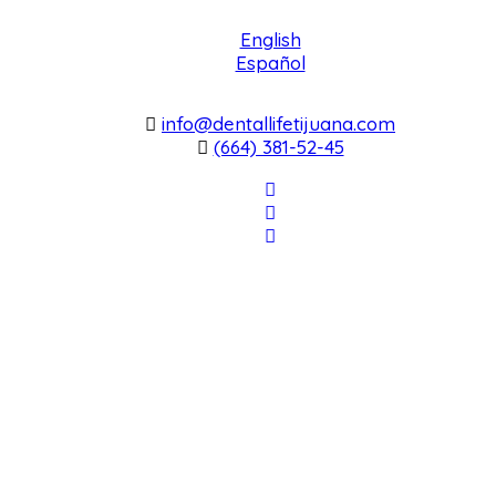
English
Español
info@dentallifetijuana.com
(664) 381-52-45