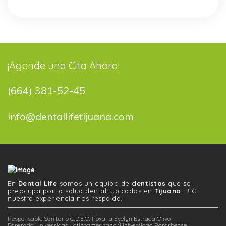
¡Agende una Cita Ahora!
(664) 381-52-45
info@dentallifetijuana.com
En
Dental Life
somos un equipo de
dentistas
que se
preocupa por la salud dental, ubicados en
Tijuana
, B.C.,
nuestra experiencia nos respalda.
Responsable Sanitario C.D.E.O. Roxana Evelyn Estrada Olivo
Egresada Universidad Latinoamericana/Universidad Rosaritense