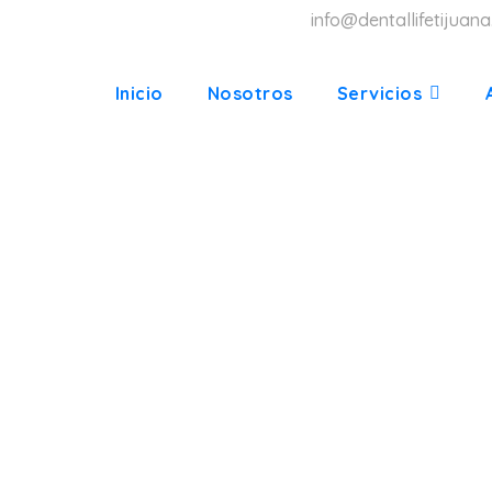
info@dentallifetijuan
Inicio
Nosotros
Servicios
LIFE ORT