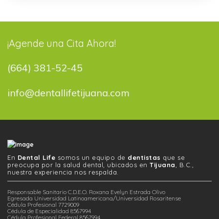
¡Agende una Cita Ahora!
(664) 381-52-45
info@dentallifetijuana.com
En
Dental Life
somos un equipo de
dentistas
que se
preocupa por la salud dental, ubicados en
Tijuana
, B.C.,
nuestra experiencia nos respalda.
Responsable Sanitario C.D.E.O. Roxana Evelyn Estrada Olivo
Egresada Universidad Latinoamericana/Universidad Rosaritense
Cédula Profesional 7729009
Cédula de Especialidad 8567994
Cédula Profesional Federal 8567994