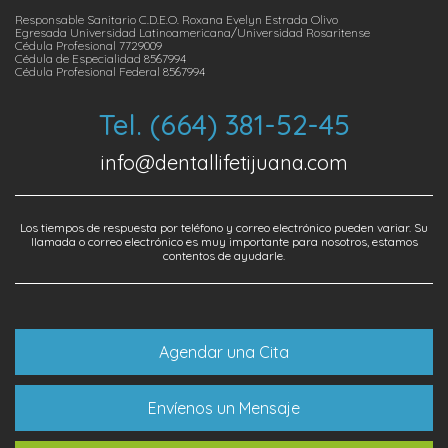
Responsable Sanitario C.D.E.O. Roxana Evelyn Estrada Olivo
Egresada Universidad Latinoamericana/Universidad Rosaritense
Cédula Profesional 7729009
Cédula de Especialidad 8567994
Cédula Profesional Federal 8567994
Tel. (664) 381-52-45
info@dentallifetijuana.com
Los tiempos de respuesta por teléfono y correo electrónico pueden variar. Su
llamada o correo electrónico es muy importante para nosotros, estamos
contentos de ayudarle.
Agendar una Cita
Envíenos un Mensaje