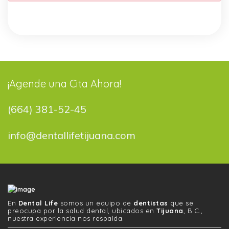
¡Agende una Cita Ahora!
(664) 381-52-45
info@dentallifetijuana.com
En
Dental Life
somos un equipo de
dentistas
que se
preocupa por la salud dental, ubicados en
Tijuana
, B.C.,
nuestra experiencia nos respalda.