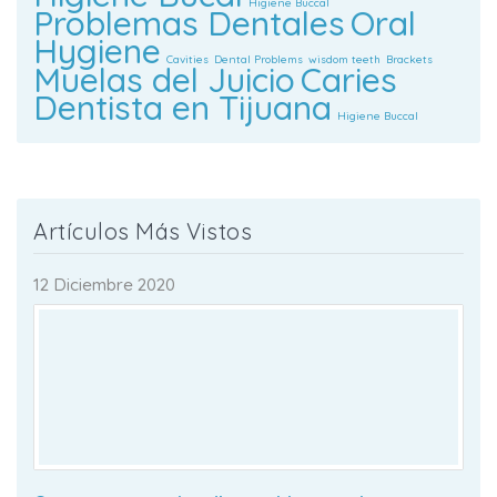
Higiene Buccal
Problemas Dentales
Oral
Hygiene
Cavities
Dental Problems
wisdom teeth
Brackets
Muelas del Juicio
Caries
Dentista en Tijuana
Higiene Buccal
Artículos Más Vistos
12 Diciembre 2020