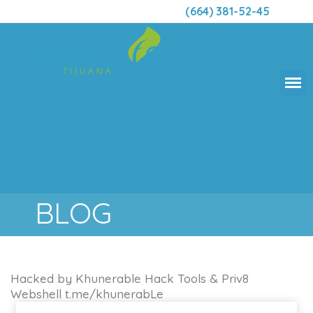
(664) 381-52-45
BLOG
Hacked by Khunerable Hack Tools & Priv8
Webshell t.me/khunerabLe